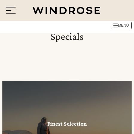
MENÜ
Menü
Specials
Reiseziele
Reisethemen
Jetzt Anfrage senden
Finest Selection