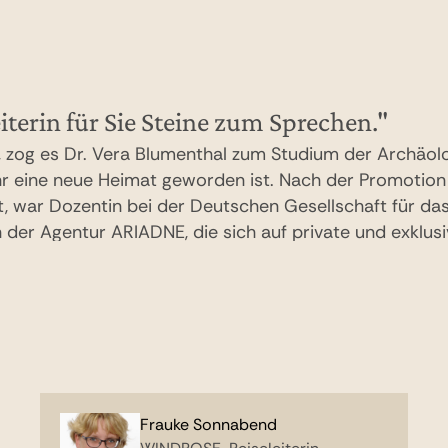
Beratung anfragen
+49 30 201 721-11
eiterin für Sie Steine zum Sprechen."
zog es Dr. Vera Blumenthal zum Studium der Archäol
ihr eine neue Heimat geworden ist. Nach der Promotion 
ert, war Dozentin bei der Deutschen Gesellschaft für d
r als nur ein Reiseziel – es ist eine Reise durch die Z
n der Agentur ARIADNE, die sich auf private und exklu
luftballonfahrt über das Tal der Könige schwebt, die
zialisiert hat.
GEM) bestaunt oder sich vom zeitlosen Rhythmus des 
: Jedes Erlebnis ist geprägt von einer tiefen Magie und
er Kontrast zwischen der lebendigen Geschichte im ga
airos Altstadt und der Entspannung beim Sonnenbaden
kenne ich die farbenfrohen Riffe im Roten Meer genaus
itigen Eindrücke nutze ich, um Ihre Reise so facettenre
Frauke Sonnabend
rauf, Ihre persönlichen Wünsche bei WINDROSE wahr we