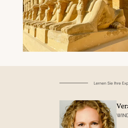
Lernen Sie Ihre E
Ver
Fra
Sab
WIND
WIND
Team