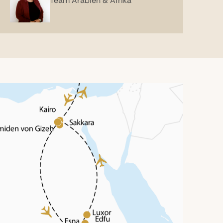
Team Arabien & Afrika
ereint.