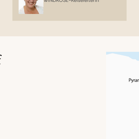
WINDROSE-Reiseleiterin
zu designen, die Kultur, Luxus und Abenteuer perfekt v
f