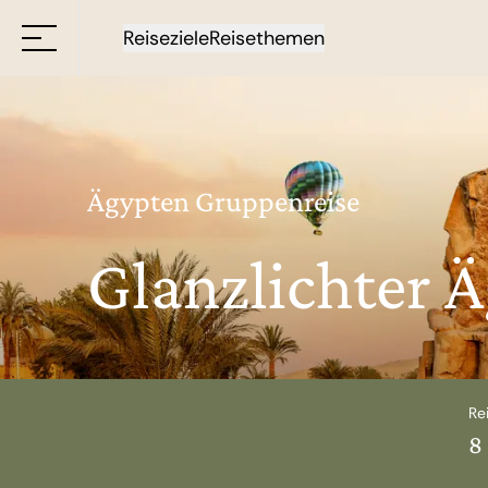
Reiseziele
Reisethemen
Ägypten Gruppenreise
Glanzlichter 
Re
8