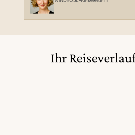
WINDROSE-Reiseleiterin
eine maßgeschneiderte Reise 
Ihr Reiseverlau