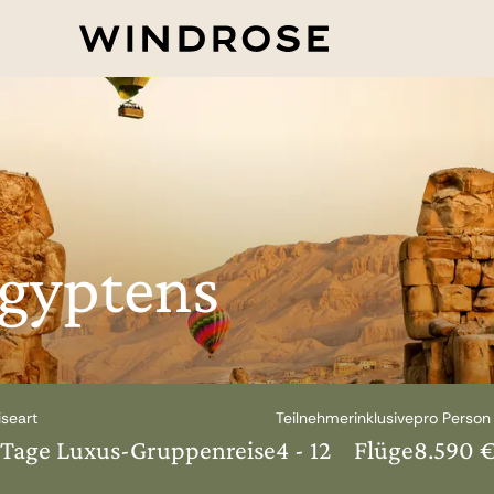
Ägyptens
iseart
Teilnehmer
inklusive
pro Person
 Tage Luxus-Gruppenreise
4 - 12
Flüge
8.590 