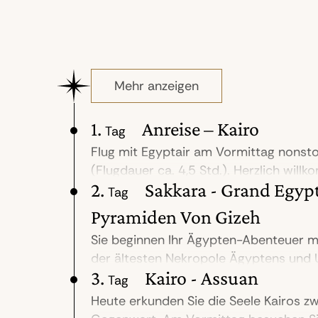
Mehr anzeigen
1.
Anreise – Kairo
Tag
Flug mit Egyptair am Vormittag nonsto
(Flugdauer ca. 4,5 Std.). Herzlich wil
2.
Sakkara - Grand Egyp
am Flughafen begrüßt, erhalten Ihr V
Tag
zum luxuriösen St. Regis Cairo gebrach
Pyramiden Von Gizeh
gelegen. In Ihrem Zimmer erwartet Sie
Sie beginnen Ihr Ägypten-Abenteuer m
Snack. (A)
der ältesten Nekropole Ägyptens und 
3.
Kairo - Assuan
Pyramidenarchitektur. Die berühmte S
Tag
markiert den Beginn monumentaler Bau
Heute erkunden Sie die Seele Kairos z
freistehende Steinbauwerk der Welt. W