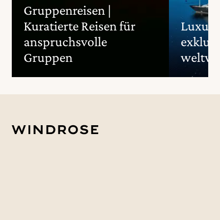
Gruppenreisen |
Kuratierte Reisen für
Luxus 
anspruchsvolle
exklusi
Gruppen
weltwe