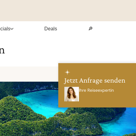
cials
Deals
🔎
n
Jetzt Anfrage senden
Ihre Reiseexpertin