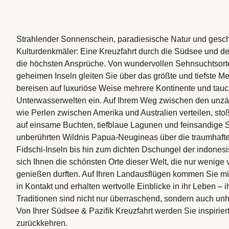
Strahlender Sonnenschein, paradiesische Natur und gesch
Kulturdenkmäler: Eine Kreuzfahrt durch die Südsee und den
die höchsten Ansprüche. Von wundervollen Sehnsuchtsorte
geheimen Inseln gleiten Sie über das größte und tiefste Me
bereisen auf luxuriöse Weise mehrere Kontinente und tauc
Unterwasserwelten ein. Auf Ihrem Weg zwischen den unzähl
wie Perlen zwischen Amerika und Australien verteilen, st
auf einsame Buchten, tiefblaue Lagunen und feinsandige S
unberührten Wildnis Papua-Neugineas über die traumhafte
Fidschi-Inseln bis hin zum dichten Dschungel der indonesi
sich Ihnen die schönsten Orte dieser Welt, die nur wenige 
genießen durften. Auf Ihren Landausflügen kommen Sie m
in Kontakt und erhalten wertvolle Einblicke in ihr Leben –
Traditionen sind nicht nur überraschend, sondern auch unh
Von Ihrer Südsee & Pazifik Kreuzfahrt werden Sie inspirier
zurückkehren.