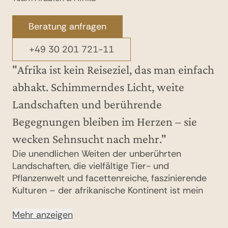
Beratung anfragen
+49 30 201 721-11
"Afrika ist kein Reiseziel, das man einfach
abhakt. Schimmerndes Licht, weite
Landschaften und berührende
Begegnungen bleiben im Herzen – sie
wecken Sehnsucht nach mehr."
Die unendlichen Weiten der unberührten
Landschaften, die vielfältige Tier- und
Pflanzenwelt und facettenreiche, faszinierende
Kulturen – der afrikanische Kontinent ist mein
ganz persönlicher Sehnsuchtsort, an den ich
immer wieder zurückkehren möchte. Nicht ohne
Mehr anzeigen
Grund, schließlich verbinde ich unvergessliche