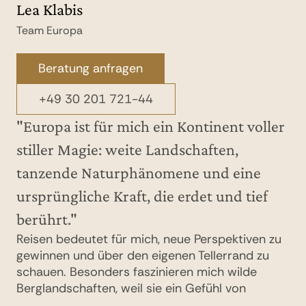
Lea Klabis
Melanie Gleich
Team Europa
Team Europa
Beratung anfragen
Beratung anfragen
+49 30 201 721-44
+49 30 201 721-44
"Europa ist für mich ein Kontinent voller
stiller Magie: weite Landschaften,
tanzende Naturphänomene und eine
ursprüngliche Kraft, die erdet und tief
berührt."
Reisen bedeutet für mich, neue Perspektiven zu
gewinnen und über den eigenen Tellerrand zu
schauen. Besonders faszinieren mich wilde
Berglandschaften, weil sie ein Gefühl von
Freiheit und Weite vermitteln und zeigen, wie