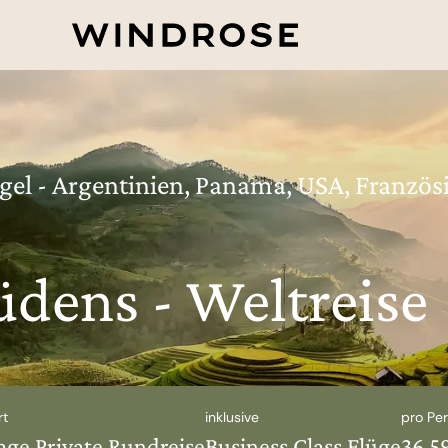
gel - Argentinien, Panama, USA, Französ
üdens - Weltreise
rt
inklusive
pro Pe
age Private Rundreise
Business Class Flüge
36.5