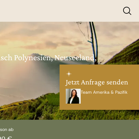
isch Polynesien, Neuseeland,
Jetzt Anfrage senden
Team Amerika & Pazifik
rson ab
90 €