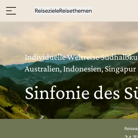
Reiseziele
Reisethemen
Individuelle Weltreise Südhalbku
Australien, Indonesien, Singapur
Sinfonie des S
Reisea
24 T