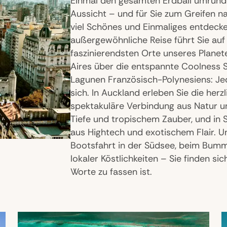
Einmal den gesamten Erdball umrund
Aussicht – und für Sie zum Greifen nah
viel Schönes und Einmaliges entdeck
außergewöhnliche Reise führt Sie auf 
faszinierendsten Orte unseres Planet
Aires über die entspannte Coolness S
Lagunen Französisch-Polynesiens: Jede
sich. In Auckland erleben Sie die herz
spektakuläre Verbindung aus Natur und
Tiefe und tropischem Zauber, und in 
aus Hightech und exotischem Flair. Un
Bootsfahrt in der Südsee, beim Bum
lokaler Köstlichkeiten – Sie finden s
Worte zu fassen ist.