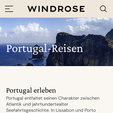
Menü
Reiseziele
Reisethemen
Portugal-Reisen
Jetzt Anfrage senden
Portugal erleben
Portugal entfaltet seinen Charakter zwischen
Atlantik und jahrhundertealter
Seefahrtsgeschichte. In Lissabon und Porto