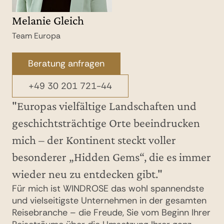
Melanie Gleich
Maxi Pitz
Lisa Maaske
Kerrin Ehlert
Team Europa
Team Europa
Team Europa
Team Hotels & Hideaways
Beratung anfragen
Beratung anfragen
Beratung anfragen
Beratung anfragen
+49 30 201 721-44
+49 30 201 721-44
+49 30 201 721-44
+49 30 201 721-182
"Europas vielfältige Landschaften und
geschichtsträchtige Orte beeindrucken
mich – der Kontinent steckt voller
besonderer „Hidden Gems“, die es immer
wieder neu zu entdecken gibt."
Für mich ist WINDROSE das wohl spannendste
und vielseitigste Unternehmen in der gesamten
Reisebranche – die Freude, Sie vom Beginn Ihrer