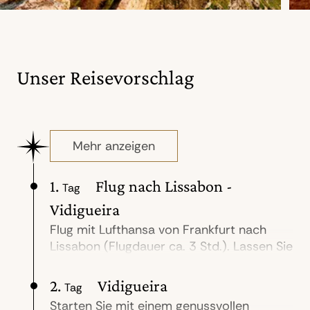
Unser Reisevorschlag
Mehr anzeigen
1.
Flug nach Lissabon -
Tag
Vidigueira
Flug mit Lufthansa von Frankfurt nach
Lissabon (Flugdauer ca. 3 Std.). Lassen Sie
sich privat in die 2 Stunden entfernte
Quinta do Paral chauffieren oder nutzen
2.
Vidigueira
Tag
gegen geringfügige Mehrkosten den
Starten Sie mit einem genussvollen