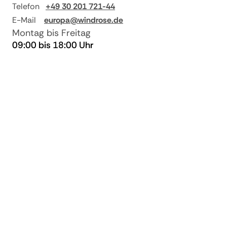
ab 30 und bis 25
Telefon
+49 30 201 721-44
Reisepreis
E-Mail
europa@windrose.de
50% vom
Montag bis Freitag
ab 24 und bis 18
Reisepreis
09:00 bis 18:00 Uhr
60% vom
ab 17 und bis 11
Reisepreis
80% vom
ab 10 und bis 4
Reisepreis
ab 3 und bei
90% vom
Nichtantritt
Reisepreis