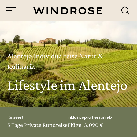
Menü
Reiseziele
Reisethemen
Alentejo Individualreise Natur &
Kulinarik
Jetzt Anfrage senden
Lifestyle im Alentejo
Reiseart
inklusive
pro Person ab
5 Tage Private Rundreise
Flüge
3.090 €