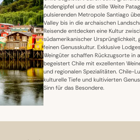
Andengipfel und die stille Weite Pata
pulsierenden Metropole Santiago über
Valley bis in die archaischen Landsc
Reisende entdecken eine Kultur zwis
südamerikanischer Ursprünglichkeit, 
feinen Genusskultur. Exklusive Lodges
Weingüter schaffen Rückzugsorte in 
begeistert Chile mit exzellenten Wein
und regionalen Spezialitäten. Chile-L
kulturelle Tiefe und kultivierten Gen
Sinn für das Besondere.