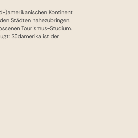
üd-)amerikanischen Kontinent
nden Städten nahezubringen.
lossenen Tourismus-Studium.
ugt: Südamerika ist der
h “Liebe auf den ersten
hlt sich selbst ganz klein
r auf einer Luxus-Estancia
ka empfehle ich außerdem
he Weine, die in
und den Besuch der
otos, die ich je gemacht