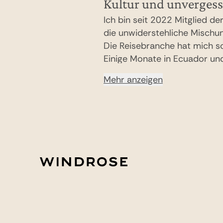
Kultur und unvergess
Ich bin seit 2022 Mitglied 
die unwiderstehliche Mischun
Die Reisebranche hat mich s
Einige Monate in Ecuador und
Kontinent, dessen Faszinatio
Mehr anzeigen
Besuch”. Im Torres del Paine 
und dabei unheimlich glückl
ein Asado Patagonico genieß
einen Besuch in der Weinregi
wunderschöner Landschaft ge
Galapagos-Inseln: Mein Selfi
habe. Gern plane ich für Sie