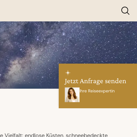
Jetzt Anfrage senden
Ihre Reiseexpertin
se Vielfalt: endlose Küsten, schneebedeckte