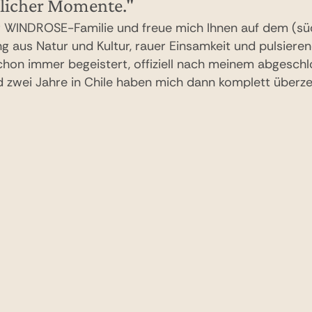
licher Momente."
der WINDROSE-Familie und freue mich Ihnen auf dem (s
g aus Natur und Kultur, rauer Einsamkeit und pulsiere
chon immer begeistert, offiziell nach meinem abgesch
 zwei Jahre in Chile haben mich dann komplett überze
n ich teilen möchte. Besonders Patagonien war für mic
spürt man die unendliche Erhabenheit der Natur; man fü
ich. Nach einem atemberaubenden Tag in der rauen Natu
en – schöner kann das Leben nicht sein. In Südameri
on (sowohl Argentinien als auch Chile haben fantastisc
deihen), eine originale Tango-Show in Buenos Aires 
e mit Seepferdchen dort gehört mit zu den schönsten F
 Ihre ganz persönliche Amerika-Traumreise.