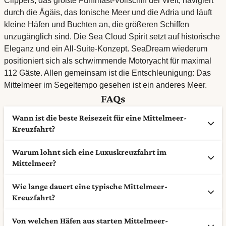
Clippers, das größte Fünfmast-Vollschiff der Welt, navigiert
durch die Ägäis, das Ionische Meer und die Adria und läuft
kleine Häfen und Buchten an, die größeren Schiffen
unzugänglich sind. Die Sea Cloud Spirit setzt auf historische
Eleganz und ein All-Suite-Konzept. SeaDream wiederum
positioniert sich als schwimmende Motoryacht für maximal
112 Gäste. Allen gemeinsam ist die Entschleunigung: Das
Mittelmeer im Segeltempo gesehen ist ein anderes Meer.
FAQs
Wann ist die beste Reisezeit für eine Mittelmeer-
Kreuzfahrt?
Warum lohnt sich eine Luxuskreuzfahrt im
Das Mittelmeer lässt sich ganzjährig bereisen. Frühling
Mittelmeer?
und Herbst (April bis Juni, September bis Oktober)
gelten als ideal: angenehme Temperaturen, weniger
Wie lange dauert eine typische Mittelmeer-
Kleinere Schiffe mit weniger Gästen bedeuten direkteren
Touristen, perfekte Bedingungen für
Kreuzfahrt?
Zugang zu kleinen Häfen, kürzere Wartezeiten beim Ein-
Stadtbesichtigungen. Der Sommer bietet intensives
und Ausbooten und eine persönlichere Atmosphäre an
Licht und Badetemperaturen, ist aber in beliebten Häfen
Von welchen Häfen aus starten Mittelmeer-
Die meisten Routen umfassen 7 bis 14 Nächte. Kürzere
Bord. Reedereien wie Silversea, Seabourn oder Explora