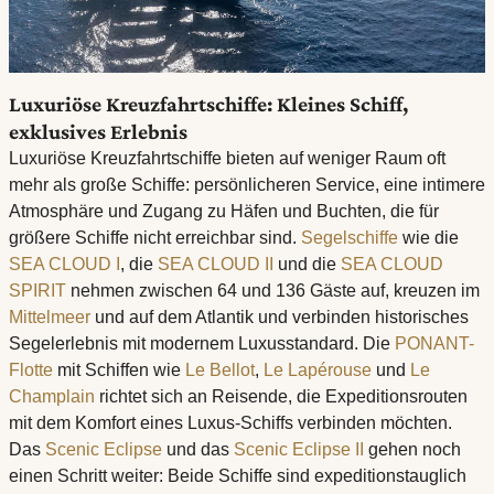
Luxuriöse Kreuzfahrtschiffe: Kleines Schiff,
exklusives Erlebnis
Luxuriöse Kreuzfahrtschiffe bieten auf weniger Raum oft
mehr als große Schiffe: persönlicheren Service, eine intimere
Atmosphäre und Zugang zu Häfen und Buchten, die für
größere Schiffe nicht erreichbar sind.
Segelschiffe
wie die
SEA CLOUD I
, die
SEA CLOUD II
und die
SEA CLOUD
SPIRIT
nehmen zwischen 64 und 136 Gäste auf, kreuzen im
Mittelmeer
und auf dem Atlantik und verbinden historisches
Segelerlebnis mit modernem Luxusstandard. Die
PONANT-
Flotte
mit Schiffen wie
Le Bellot
,
Le Lapérouse
und
Le
Champlain
richtet sich an Reisende, die Expeditionsrouten
mit dem Komfort eines Luxus-Schiffs verbinden möchten.
Das
Scenic Eclipse
und das
Scenic Eclipse II
gehen noch
einen Schritt weiter: Beide Schiffe sind expeditionstauglich