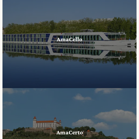
AmaCello
AmaCerto