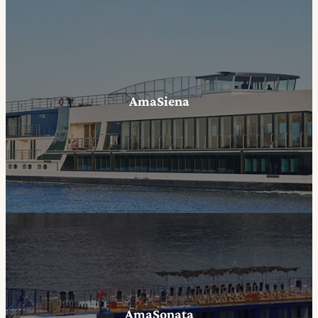
AmaSiena
AmaSonata