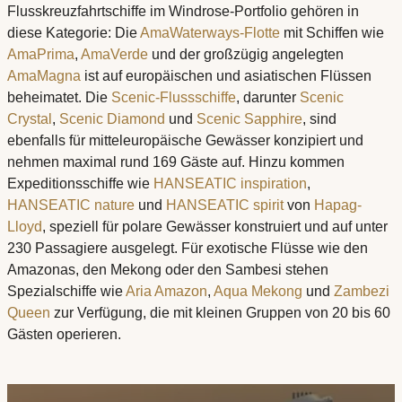
Flusskreuzfahrtschiffe im Windrose-Portfolio gehören in
diese Kategorie: Die
AmaWaterways-Flotte
mit Schiffen wie
AmaPrima
,
AmaVerde
und der großzügig angelegten
AmaMagna
ist auf europäischen und asiatischen Flüssen
beheimatet. Die
Scenic-Flussschiffe
, darunter
Scenic
Crystal
,
Scenic Diamond
und
Scenic Sapphire
, sind
ebenfalls für mitteleuropäische Gewässer konzipiert und
nehmen maximal rund 169 Gäste auf. Hinzu kommen
Expeditionsschiffe wie
HANSEATIC inspiration
,
HANSEATIC nature
und
HANSEATIC spirit
von
Hapag-
Lloyd
, speziell für polare Gewässer konstruiert und auf unter
230 Passagiere ausgelegt. Für exotische Flüsse wie den
Amazonas, den Mekong oder den Sambesi stehen
Spezialschiffe wie
Aria Amazon
,
Aqua Mekong
und
Zambezi
Queen
zur Verfügung, die mit kleinen Gruppen von 20 bis 60
Gästen operieren.