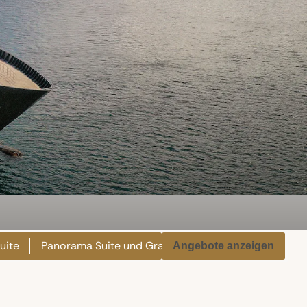
uite
Panorama Suite und Grand Panorama Suite
Owne
Angebote anzeigen