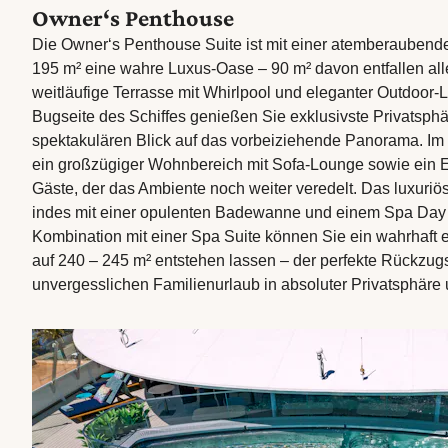
Owner‘s Penthouse
Die Owner‘s Penthouse Suite ist mit einer atemberaubend
195 m² eine wahre Luxus-Oase – 90 m² davon entfallen alle
weitläufige Terrasse mit Whirlpool und eleganter Outdoor-
Bugseite des Schiffes genießen Sie exklusivste Privatsph
spektakulären Blick auf das vorbeiziehende Panorama. Im 
ein großzügiger Wohnbereich mit Sofa-Lounge sowie ein Es
Gäste, der das Ambiente noch weiter veredelt. Das luxuriö
indes mit einer opulenten Badewanne und einem Spa Day
Kombination mit einer Spa Suite können Sie ein wahrhaft 
auf 240 – 245 m² entstehen lassen – der perfekte Rückzugs
unvergesslichen Familienurlaub in absoluter Privatsphäre