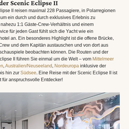
der Scenic Eclipse II
lipse II reisen maximal 228 Passagiere, in Polarregionen
 um ein durch und durch exklusives Erlebnis zu
m nahezu 1:1 Gäste-Crew-Verhältnis und einem
ice für jeden Gast fühlt sich die Yacht wie ein
el an. Ein besonderes Highlight ist die offene Brücke,
 Crew und dem Kapitän austauschen und von dort aus
schauspiele beobachten können. Die Routen und der
clipse II führen Sie einmal um die Welt – vom
Mittelmeer
en
,
Australien/Neuseeland
,
Nordeuropa
inklusive der
is hin zur
Südsee
. Eine Reise mit der Scenic Eclipse II ist
 für anspruchsvolle Entdecker!