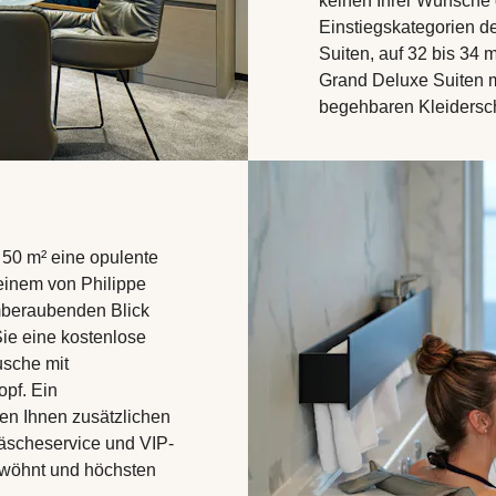
keinen Ihrer Wünsche o
Einstiegskategorien d
Suiten, auf 32 bis 34
Grand Deluxe Suiten m
begehbaren Kleidersc
 50 m² eine opulente
 einem von Philippe
emberaubenden Blick
Sie eine kostenlose
sche mit
pf. Ein
en Ihnen zusätzlichen
äscheservice und VIP-
erwöhnt und höchsten