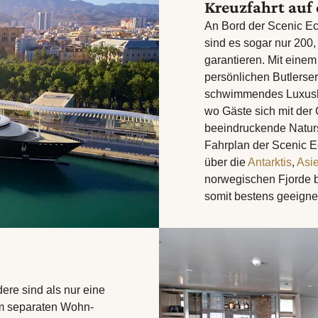
Kreuzfahrt auf 
An Bord der Scenic Ec
sind es sogar nur 200,
garantieren. Mit eine
persönlichen Butlerserv
schwimmendes Luxushot
wo Gäste sich mit der
beeindruckende Natur
Fahrplan der Scenic E
über die
Antarktis
,
Asi
norwegischen Fjorde b
somit bestens geeignet
dere sind als nur eine
em separaten Wohn-