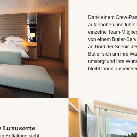
Dank einem Crew-Passa
aufgehoben und fühlen
einzelne Team-Mitglie
von einem Butler-Servi
an Bord der Scenic Je
Butler sich um Ihre W
umsorgt und Ihre Wüns
bleibt Ihnen ausreiche
e Luxusorte
 Entfaltung steht