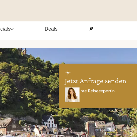
cials
Deals
🔎
Jetzt Anfrage senden
Ihre Reiseexpertin