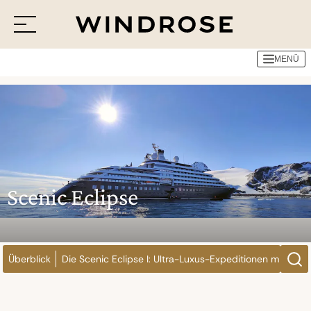
Reedereien
Scenic Luxury Cruises & Tours
Scenic Eclipse
MENÜ
Menü
Reiseziele
Reisethemen
Jetzt Anfrage senden
Scenic Eclipse
Überblick
Die Scenic Eclipse I: Ultra-Luxus-Expeditionen mit Ya