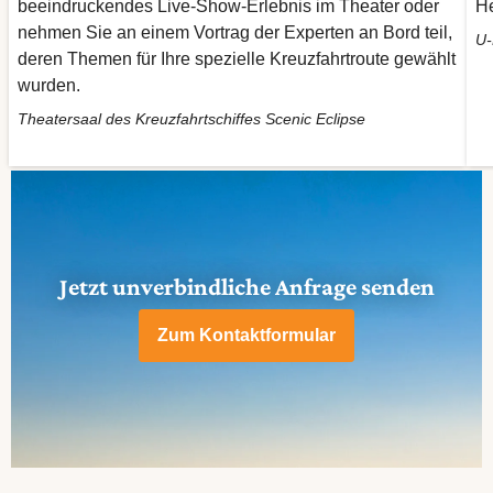
beeindruckendes Live-Show-Erlebnis im Theater oder
He
nehmen Sie an einem Vortrag der Experten an Bord teil,
U-
deren Themen für Ihre spezielle Kreuzfahrtroute gewählt
wurden.
Theatersaal des Kreuzfahrtschiffes Scenic Eclipse
Jetzt unverbindliche Anfrage senden
Zum Kontaktformular