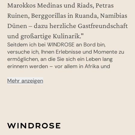
Marokkos Medinas und Riads, Petras
Ruinen, Berggorillas in Ruanda, Namibias
Dünen – dazu herzliche Gastfreundschaft
und großartige Kulinarik."
Seitdem ich bei WINDROSE an Bord bin,
versuche ich, Ihnen Erlebnisse und Momente zu
ermöglichen, an die Sie sich ein Leben lang
erinnern werden – vor allem in Afrika und
Arabien! In Ruanda hatte ich das Glück und das
Privileg, beim Trekking im Volcanoes
Mehr anzeigen
Nationalpark die faszinierenden Berggorillas zu
erleben – einfach ergreifend! Auch mein
Lieblingsreiseland Namibia liegt in Afrika: Hier
trifft die weite, rotglühende Dünenlandschaft
auf das tiefblaue Meer und man residiert in
Luxus-Lodges in exzellenter Lage. Die Weite und
Freiheit gepaart mit Abenteuer und den