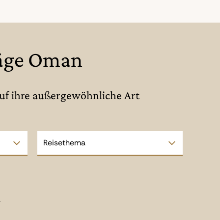
läge Oman
auf ihre außergewöhnliche Art
Reisethema
n