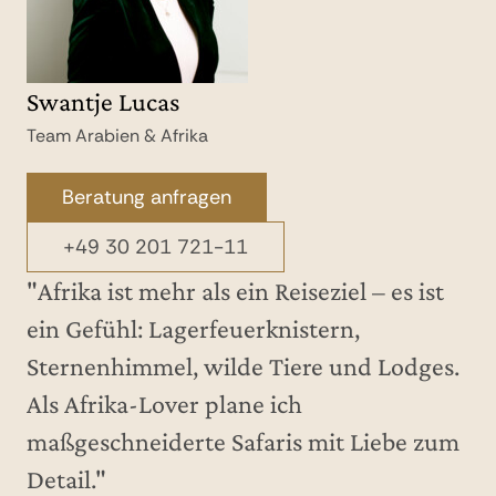
Swantje Lucas
Verena Hartmann
Romy Encke
Nanin Mendling
Denis Silot Ramos
Team Arabien & Afrika
Team Arabien & Afrika
Team Arabien & Afrika
Team Hotels & Hideaways
Team Hotels & Hideaways
Beratung anfragen
Beratung anfragen
Beratung anfragen
Beratung anfragen
Beratung anfragen
+49 30 201 721-11
+49 30 201 721-11
+49 30 201 721-11
+49 30 201 721-182
+49 30 201 721-182
"Afrika ist mehr als ein Reiseziel – es ist
ein Gefühl: Lagerfeuerknistern,
Sternenhimmel, wilde Tiere und Lodges.
Als Afrika-Lover plane ich
maßgeschneiderte Safaris mit Liebe zum
Die unendlichen Weiten der unberührten
Detail."