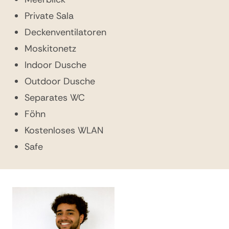
Private Sala
Private Sala
Deckenventilatoren
Deckenventilatoren
Moskitonetz
Moskitonetz
Indoor Dusche
Indoor Dusche
Outdoor Dusche
Outdoor Dusche
Separates WC
Separates WC
Föhn
Föhn
Kostenloses WLAN
Kostenloses WLAN
Safe
Safe