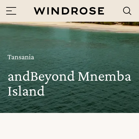
Menü
Reiseziele
Reisethemen
Tansania
andBeyond Mnemba
Jetzt Anfrage senden
Island