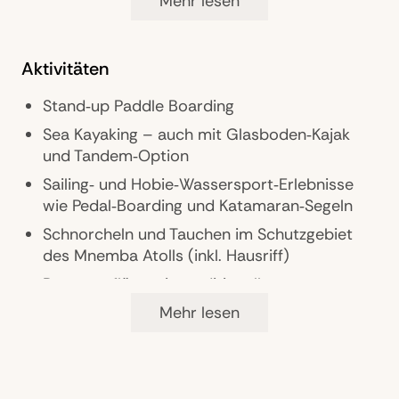
Mehr lesen
Klangschalen‑Meditation und Sound‑Therapie
Sessions
Aktivitäten
Massagen und ganzheitliche
Wellness‑Behandlungen mit natürlichen
Stand‑up Paddle Boarding
Produkten in der Wellness Banda oder privat
in der Banda
Sea Kayaking – auch mit Glasboden‑Kajak
und Tandem‑Option
Sailing‑ und Hobie‑Wassersport‑Erlebnisse
wie Pedal‑Boarding und Katamaran‑Segeln
Schnorcheln und Tauchen im Schutzgebiet
des Mnemba Atolls (inkl. Hausriff)
Bootsausflüge wie traditionelle
Dhow‑Fahrten und Sunset‑Cruises
Mehr lesen
Natur‑ und Tiererlebnisse: Delfin‑,
Schildkröten‑ und Meeresbeobachtungen
sowie optionale Conservation‑Touren