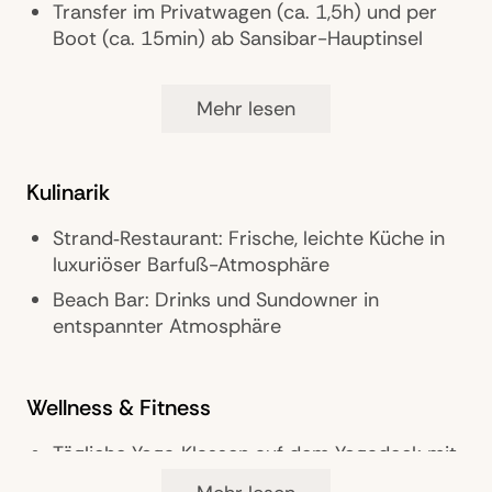
Transfer im Privatwagen (ca. 1,5h) und per
Boot (ca. 15min) ab Sansibar-Hauptinsel
Mehr lesen
Ausstattung
Gästebetreuung: 24 h Rezeption &
Kulinarik
Butler‑Service in allen Banda‑Unterkünfte
Restaurants: 1
Strand‑Restaurant: Frische, leichte Küche in
Bars: 1
luxuriöser Barfuß-Atmosphäre
Parkmöglichkeiten: Autofreie Insel
Beach Bar: Drinks und Sundowner in
entspannter Atmosphäre
Zimmer: 10
Landeskategorie: 5 Sterne
Private Insel‑Erlebnis mit maximaler
Wellness & Fitness
Privatsphäre, Hausriff & Lagune, Sustainable
Tägliche Yoga‑Klassen auf dem Yogadeck mit
Luxury
Blick auf den Ozean