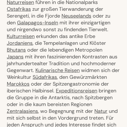
Naturreisen
führen in die Nationalparks
Ostafrikas
zur großen Tierwanderung der
Serengeti, in die Fjorde
Neuseelands
oder zu
den
Galapagos-Inseln
mit ihrer einzigartigen
und nirgendwo sonst zu findenden Tierwelt.
Kulturreisen
erkunden das antike Erbe
Jordaniens
, die Tempelanlagen und Klöster
Bhutans
oder die lebendigen Metropolen
Japans
mit ihren faszinierenden Kontrasten aus
jahrhundertealter Tradition und hochmoderner
Gegenwart.
Kulinarische Reisen
widmen sich der
Weinkultur
Südafrikas
, den Gewürzmärkten
Marokkos
oder der Spitzengastronomie der
iberischen Halbinsel.
Expeditionsreisen
bringen
die Gruppe in die Antarktis, nach Spitzbergen
oder in die kaum bereisten Regionen
Zentralasiens
, wo Begegnung mit der
Natur
und
mit sich selbst in den Vordergrund treten. Für
jeden Anspruch und jedes Interesse findet sich