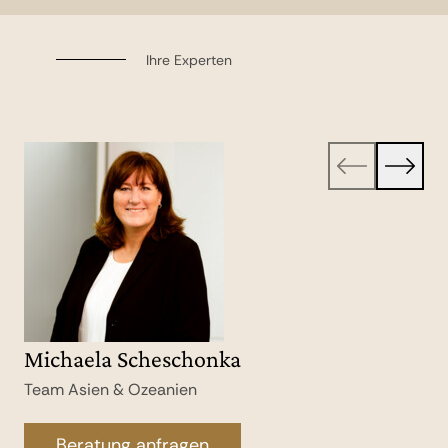
Ihre Experten
Michaela Scheschonka
Sandra Lucas
Team Asien & Ozeanien
Team Asien & Ozeanien
Beratung anfragen
Beratung anfragen