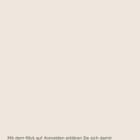
freue mich darauf, mit Ihnen gemeinsam Ihre
Wünsche zu realisieren und Ihre Träume wahr
werden zu lassen.
Mit dem Klick auf Anmelden erklären Sie sich damit