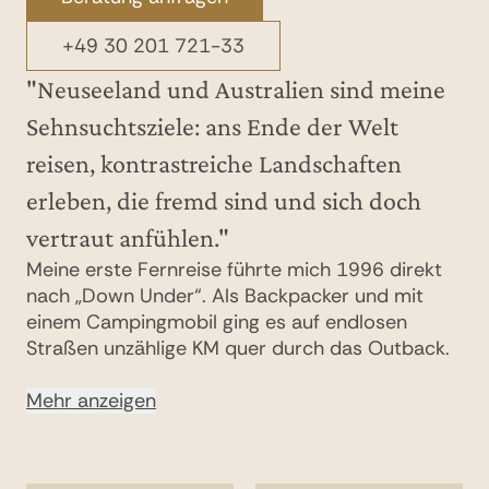
+49 30 201 721-33
+49 30 201 721-33
"Neuseeland und Australien sind meine
Sehnsuchtsziele: ans Ende der Welt
reisen, kontrastreiche Landschaften
erleben, die fremd sind und sich doch
vertraut anfühlen."
Meine erste Fernreise führte mich 1996 direkt
nach „Down Under“. Als Backpacker und mit
Ich liebe es in andere Welten einzutauchen und
einem Campingmobil ging es auf endlosen
komplett andere Lebenswelten und Kulturkreise
Straßen unzählige KM quer durch das Outback.
zu erfahren. Dafür sind die vielen
Ich habe mich sofort in den wilden roten
phantastischen Länder Asiens ideal und immer
Kontinent verliebt. Später führten mich meine
Mehr anzeigen
wieder überraschend. Dabei fasziniert mich das
Hochzeitsreise und Familiereisen mit den
oft schrille Indien besonders: Hier erlebt man
Mehr anzeigen
Kindern entlang der West- bzw. Ostküste
viele außergewöhnliche, berührende und
Australiens. Zu den Lieblingsabenteuern meiner