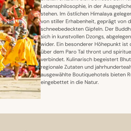
Lebensphilosophie, in der Ausgeglich
stehen. Im östlichen Himalaya gelegen
von stiller Erhabenheit, geprägt von 
schneebedeckten Gipfeln. Der Buddhi
sich in kunstvollen Dzongs, abgelege
wider. Ein besonderer Höhepunkt ist 
über dem Paro Tal thront und spiritue
verbindet. Kulinarisch begeistert Bhu
regionale Zutaten und jahrhundertealt
ausgewählte Boutiquehotels bieten R
eingebettet in die Natur.