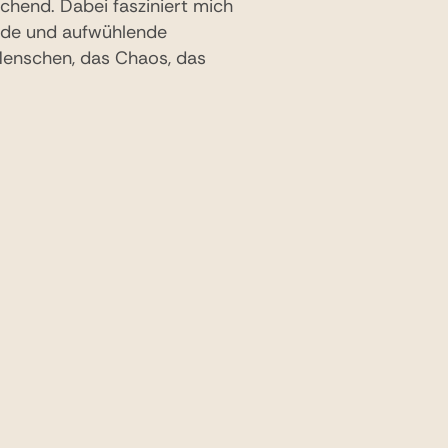
chend. Dabei fasziniert mich
ende und aufwühlende
 Menschen, das Chaos, das
eren Reiz aus. Wenn ich zur
 und besonders war für mich
eeindruckende Bergkette des
– ein unvergessliches
urkreise und Naturwelten
ollen, sind Sie bei mir
d freue mich darauf, mit
en.