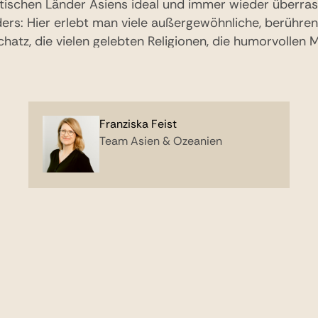
stischen Länder Asiens ideal und immer wieder überras
nders: Hier erlebt man viele außergewöhnliche, berühr
hatz, die vielen gelebten Religionen, die humorvollen
e herrlichen Palasthotels machen für mich den besond
ch in Länder wie das beschauliche Bhutan. Einzigartig
hmandu mit einem atemberaubenden Ausblick auf die b
em Lhotse, dem Kangchenjunga und dem Mount Everest 
Franziska Feist
von oben zu sehen. Wenn auch Sie in völlig andere Kult
Team Asien & Ozeanien
Ihre Reiseerlebnisse mit luxuriösen Extras garnieren w
Sie auf die Suche nach den treffendsten Erlebnissen un
e zu realisieren und Ihre Träume wahr werden zu lass