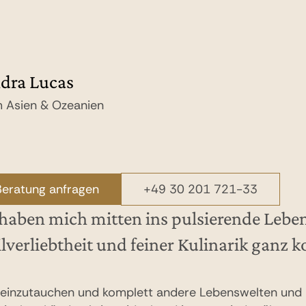
dra Lucas
nziska Feist
 Asien & Ozeanien
 Asien & Ozeanien
Beratung anfragen
Beratung anfragen
+49 30 201 721-33
+49 30 201 721-33
n haben mich mitten ins pulsierende Leb
verliebtheit und feiner Kulinarik ganz ko
n einzutauchen und komplett andere Lebenswelten und K