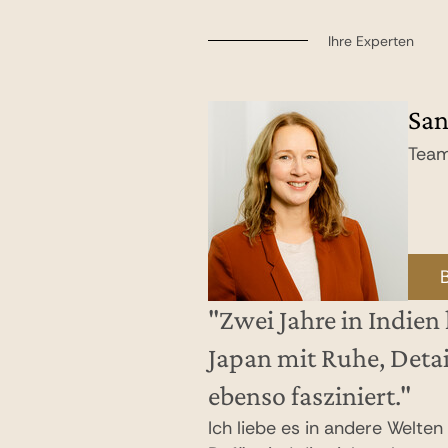
Ihre Experten
San
Fra
Team
Team
"Zwei Jahre in Indie
Japan mit Ruhe, Detail
ebenso fasziniert."
Ich liebe es in andere Welte