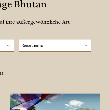
äge Bhutan
auf ihre außergewöhnliche Art
Reisethema
an