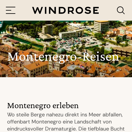
Menü
Reiseziele
Reisethemen
Montenegro-Reisen
Jetzt Anfrage senden
Montenegro erleben
Wo steile Berge nahezu direkt ins Meer abfallen,
offenbart Montenegro eine Landschaft von
eindrucksvoller Dramaturgie. Die tiefblaue Bucht