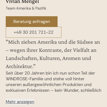
Vivian Mengel
Team Amerika & Pazifik
Beratung anfragen
+49 30 201 721-22
"Mich ziehen Amerika und die Südsee an
– wegen ihrer Kontraste, der Vielfalt an
Landschaften, Kulturen, Aromen und
Architektur."
Seit über 20 Jahren bin ich nun schon Teil der
WINDROSE-Familie und stehe voll hinter
unseren außergewöhnlichen Produkten und
exklusiven Erlebnissen – kein Wunder, schließlich
wurde mir die Freude am Reisen und die Neugier
auf andere Kulturen quasi in die Wiege gelegt,
Mehr anzeigen