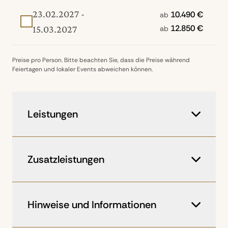
23.02.2027 -
10.490 €
ab
12.850 €
15.03.2027
ab
Preise pro Person. Bitte beachten Sie, dass die Preise während
Feiertagen und lokaler Events abweichen können.
Leistungen
Langstreckenflüge in der Economy
Class mit Singapore Airlines ab
Zusatzleistungen
Frankfurt oder München
16 Übernachtungen in Hotels/Lodges
Teilnehmerzahl: mindestens 12, maximal
1 Übernachtung an Bord der
18
Hinweise und Informationen
Fiordland Navigator im Doubtful
Vorprogramm
Sound