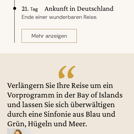
Paterson Inlet befindet sich das bekannte
durch pompöse viktorianische Architektur
21.
Ankunft in Deutschland
Tag
Naturschutzgebiet Ulva Island, wo wir
aus dem späten neunzehnten
Ende einer wunderbaren Reise.
einen 45-minütigen geführten Spaziergang
Jahrhundert, die Sie auf einer kleinen
unternehmen werden. Die Insel
Stadtrundfahrt kennenlernen. Am Abend
beherbergt unter anderem Weka
laden wir Sie zum „Farewell“- Dinner ein.
Mehr anzeigen
(einheimische Waldhühner), die sich gern
(F/A)
am Strand aufhalten, Buschrotschwänze,
seltene Satteldrosseln und Gelbköpfe und
ein geschützter Lebensraum für einige der
seltensten Pflanzenarten Neuseelands. (F)
Verlängern Sie Ihre Reise um ein
Vorprogramm in der Bay of Islands
und lassen Sie sich überwältigen
durch eine Sinfonie aus Blau und
Grün, Hügeln und Meer.