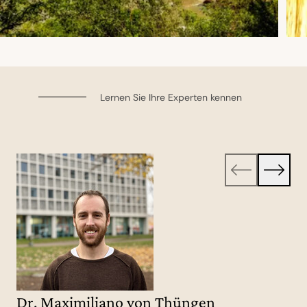
Lernen Sie Ihre Experten kennen
Dr. Maximiliano von Thüngen
Juan Harismendy
Charlotte Sosa Berndt