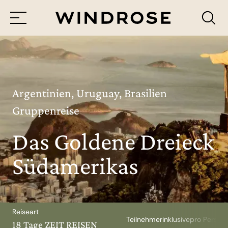
Menü
Reiseziele
Reisethemen
Argentinien, Uruguay, Brasilien
Gruppenreise
Jetzt Anfrage senden
Das Goldene Dreieck
Südamerikas
Reiseart
Teilnehmer
inklusive
pro Person
18 Tage ZEIT REISEN