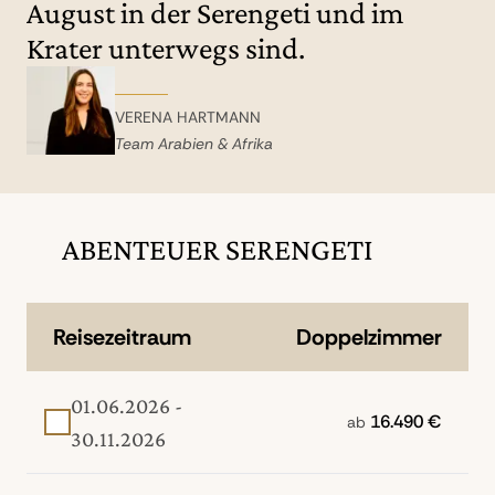
August in der Serengeti und im
Wenn die Bedingungen günstig sind,
Krater unterwegs sind.
können Sie auch ein Crossing erleben: Die
Gnus und Zebras müssen dann über den
Bologonia Fluss, in dem die Krokodile
VERENA HARTMANN
schon lauern.
Team Arabien & Afrika
ABENTEUER SERENGETI
Reisezeitraum
Doppelzimmer
01.06.2026 -
16.490 €
ab
30.11.2026