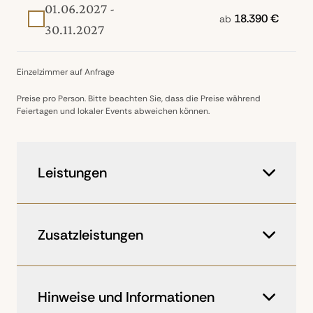
01.06.2027 -
18.390 €
ab
30.11.2027
Einzelzimmer auf Anfrage
Preise pro Person. Bitte beachten Sie, dass die Preise während
Feiertagen und lokaler Events abweichen können.
Leistungen
Langstreckenflüge in der Economy
Class mit KLM*
Zusatzleistungen
Flüge in Kleinflugzeugen (max. 15 kg
Gepäck in Softbags)
Ihr Reisedesigner berät Sie jederzeit gern
8 Übernachtungen in Hotel und
zu exklusiven Zusatzleistungen und
Hinweise und Informationen
Camps, Tageszimmer am Abreisetag
maßgeschneiderten Programmpunkten.