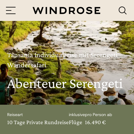
Menü
Reiseziele
Reisethemen
Tansania Individualreise mit Serengeti
Wandersafari
Jetzt Anfrage senden
Abenteuer Serengeti
Reiseart
inklusive
pro Person ab
10 Tage Private Rundreise
Flüge
16.490 €