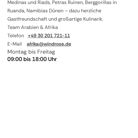
Medinas und Riads, Petras Ruinen, Berggorillas in
ab 14 und bei
90% vom
Informationen zur Wander-Safari von
Ruanda, Namibias Dünen – dazu herzliche
Nichtantritt
Reisepreis
WAYO Africa:
Gastfreundschaft und großartige Kulinarik.
Die morgendliche Wanderetappe hat
Team Arabien & Afrika
eine Länge von 12 – 15 km
Telefon
+49 30 201 721-11
E-Mail
afrika@windrose.de
Die kürzere Wanderung am späten
Montag bis Freitag
Nachmittig hat eine Länge von 5 km
09:00 bis 18:00 Uhr
Die Begleitung auf der Wanderung
sind eine hochqualifizierter Walking
Guide von WAYO sowie eine Park
Ranger vom Nationalpark. Beide sind
bewaffnet.
Preise:
Die angegeben Preis basiert auf zwei
gemeinsam reisende Personen.
Preis basierend auf vier gemeinsam
reisenden Personen: ab 13.590,00 EUR