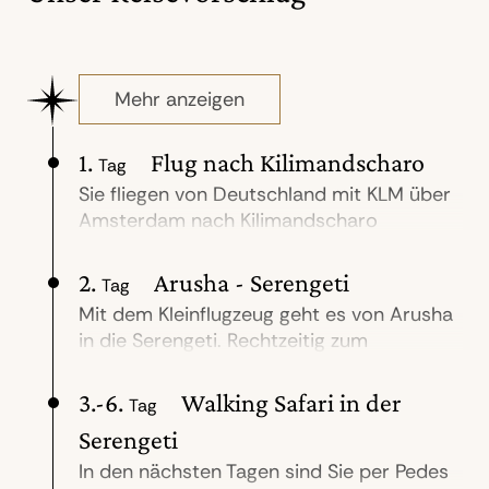
Mehr anzeigen
1.
Flug nach Kilimandscharo
Tag
Sie fliegen von Deutschland mit KLM über
Amsterdam nach Kilimandscharo
(Flugdauer ca. 11,5 Std.). Ankunft am
Abend und Privattransfer zur Arusha
2.
Arusha - Serengeti
Tag
Coffee Lodge by Elewana. (A)
Mit dem Kleinflugzeug geht es von Arusha
in die Serengeti. Rechtzeitig zum
Mittagessen kommen Sie im mobilen
Usawa Camp an, das je nach Jahreszeit in
3.-6.
Walking Safari in der
Tag
drei verschiedenen Regionen der
Serengeti
Serengeti aufgebaut wird: Stets ganz nah
an der großen Tierwanderung. Zunächst
In den nächsten Tagen sind Sie per Pedes