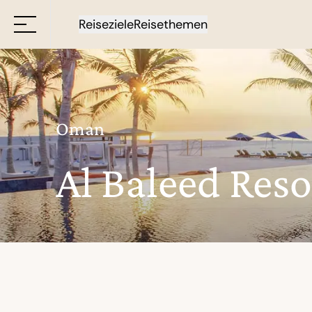
Reiseziele
Reisethemen
Oman
Al Baleed Reso