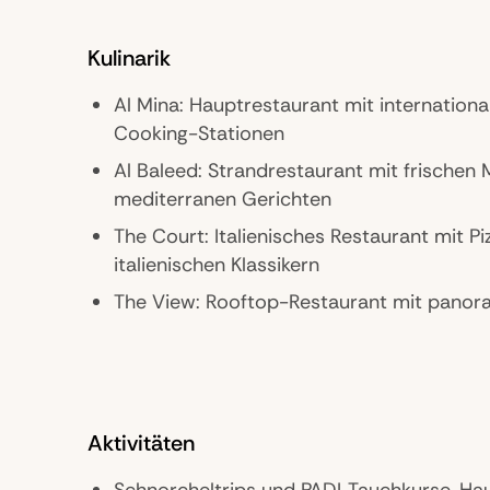
Kulinarik
Al Mina: Hauptrestaurant mit internationa
Cooking-Stationen
Al Baleed: Strandrestaurant mit frischen
mediterranen Gerichten
The Court: Italienisches Restaurant mit Pi
italienischen Klassikern
The View: Rooftop-Restaurant mit panor
Lagune und Arabisches Meer
Café Arabesque: Leichte Speisen, Kaffee- 
Snacks und Desserts
Lobby Bar: Klassische Bar im Hauptbereich
Aktivitäten
Spirituosen und leichte Snacks
Schnorcheltrips und PADI‑Tauchkurse, Hau