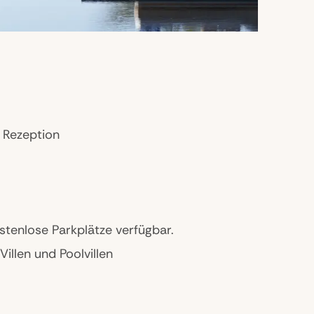
 Rezeption
stenlose Parkplätze verfügbar.
illen und Poolvillen
erne.
and und Lagune, Anantara Spa mit lokalen