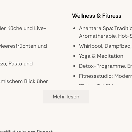
Wellnessritualen
Wellness & Fitness
ler Küche und Live-
Anantara Spa: Tradit
Aromatherapie, Hot-
 Meeresfrüchten und
Whirlpool, Dampfbad,
Yoga & Meditation
zza, Pasta und
Detox-Programme, En
Fitnessstudio: Modern
amischem Blick über
Pilates, Tai Chi
Mehr lesen
und Teespezialitäten,
 für Cocktails,
sriff direkt am Resort