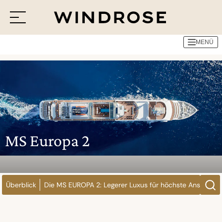
Reedereien
Hapag-Lloyd Cruises
MS Europa 2
MENÜ
Menü
Reiseziele
Reisethemen
Jetzt Anfrage senden
MS Europa 2
Überblick
Die MS EUROPA 2: Legerer Luxus für höchste Ansprüch