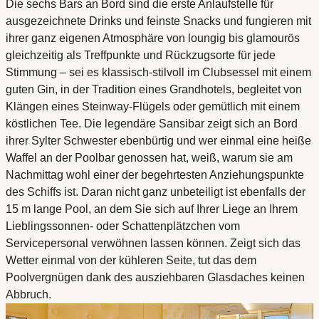
Die sechs Bars an Bord sind die erste Anlaufstelle für
ausgezeichnete Drinks und feinste Snacks und fungieren mit
ihrer ganz eigenen Atmosphäre von loungig bis glamourös
gleichzeitig als Treffpunkte und Rückzugsorte für jede
Stimmung – sei es klassisch-stilvoll im Clubsessel mit einem
guten Gin, in der Tradition eines Grandhotels, begleitet von
Klängen eines Steinway-Flügels oder gemütlich mit einem
köstlichen Tee. Die legendäre Sansibar zeigt sich an Bord
ihrer Sylter Schwester ebenbürtig und wer einmal eine heiße
Waffel an der Poolbar genossen hat, weiß, warum sie am
Nachmittag wohl einer der begehrtesten Anziehungspunkte
des Schiffs ist. Daran nicht ganz unbeteiligt ist ebenfalls der
15 m lange Pool, an dem Sie sich auf Ihrer Liege an Ihrem
Lieblingssonnen- oder Schattenplätzchen vom
Servicepersonal verwöhnen lassen können. Zeigt sich das
Wetter einmal von der kühleren Seite, tut das dem
Poolvergnügen dank des ausziehbaren Glasdaches keinen
Abbruch.