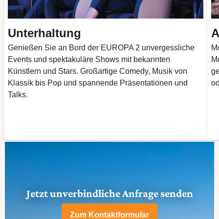
Unterhaltung
A
Genießen Sie an Bord der EUROPA 2 unvergessliche
Mo
Events und spektakuläre Shows mit bekannten
Me
Künstlern und Stars. Großartige Comedy, Musik von
ge
Klassik bis Pop und spannende Präsentationen und
od
Talks.
Jetzt unverbindliche Anfrage senden
Zum Kontaktformular