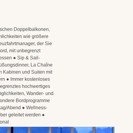
stischen Doppelbalkonen,
lichkeiten wie größere
euzfahrtmanager, der Sie
ord, mit unbegrenzt
ssen ● Sip & Sail-
rüßungsdinner, La Chaîne
en Kabinen und Suiten mit
ern ● Immer kostenloses
begrenztes hochwertiges
öglichkeiten, Wander- und
esondere Bordprogramme
tag/Abend ● Wellness-
ber geleitet werden ●
onal