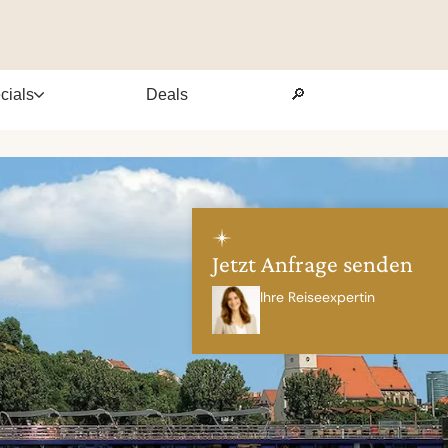
cials
Deals
🔎
Jetzt Anfrage senden
Ihre Reiseexpertin