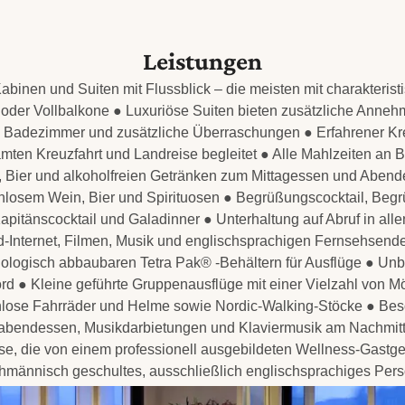
Leistungen
abinen und Suiten mit Flussblick – die meisten mit charakteri
oder Vollbalkone ● Luxuriöse Suiten bieten zusätzliche Annehm
ge Badezimmer und zusätzliche Überraschungen ● Erfahrener Kr
mten Kreuzfahrt und Landreise begleitet ● Alle Mahlzeiten an B
 Bier und alkoholfreien Getränken zum Mittagessen und Abende
enlosem Wein, Bier und Spirituosen ● Begrüßungscocktail, Beg
apitänscocktail und Galadinner ● Unterhaltung auf Abruf in all
Internet, Filmen, Musik und englischsprachigen Fernsehsend
biologisch abbaubaren Tetra Pak® -Behältern für Ausflüge ● Un
 ● Kleine geführte Gruppenausflüge mit einer Vielzahl von M
lose Fahrräder und Helme sowie Nordic-Walking-Stöcke ● B
abendessen, Musikdarbietungen und Klaviermusik am Nachmit
, die von einem professionell ausgebildeten Wellness-Gastge
hmännisch geschultes, ausschließlich englischsprachiges Pers