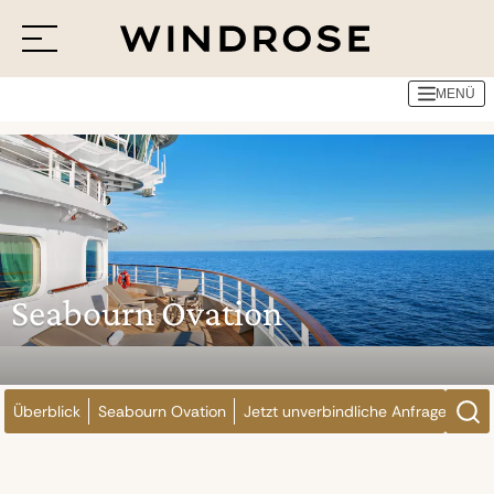
Reedereien
Seabourn Cruise Line
Seabourn Ovation
MENÜ
Menü
Reiseziele
Reisethemen
Jetzt Anfrage senden
Seabourn Ovation
Überblick
Seabourn Ovation
Jetzt unverbindliche Anfrage send