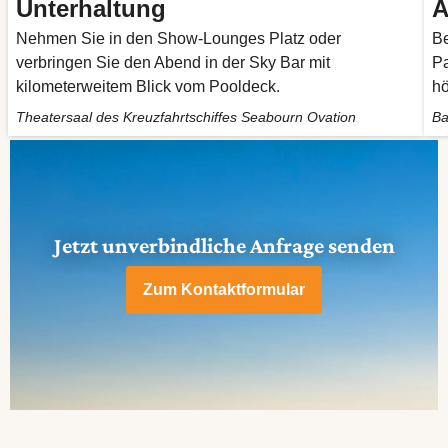
Unterhaltung
A
Nehmen Sie in den Show-Lounges Platz oder
Be
verbringen Sie den Abend in der Sky Bar mit
Pa
kilometerweitem Blick vom Pooldeck.
hö
Theatersaal des Kreuzfahrtschiffes Seabourn Ovation
Ba
Jetzt unverbindliche Anfrage senden
Zum Kontaktformular