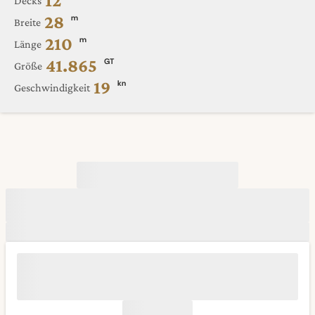
12
Decks
28
m
Breite
210
m
Länge
41.865
GT
Größe
19
kn
Geschwindigkeit