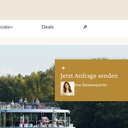
cials
Deals
🔎
Jetzt Anfrage senden
Ihre Reiseexpertin