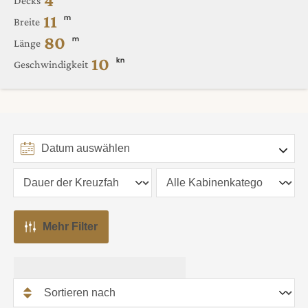
4
Decks
11
m
Breite
80
m
Länge
10
kn
Geschwindigkeit
Mehr Filter