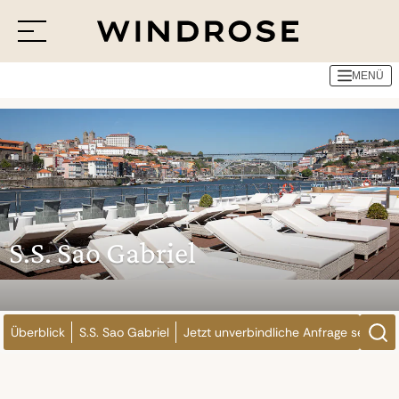
Reedereien
Uniworld Boutique River Cruises
S.S. Sao Gabriel
MENÜ
Menü
Reiseziele
Reisethemen
Jetzt Anfrage senden
S.S. Sao Gabriel
Überblick
S.S. Sao Gabriel
Jetzt unverbindliche Anfrage senden