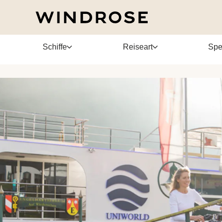
heresa
Schiffe
Reiseart
Spe