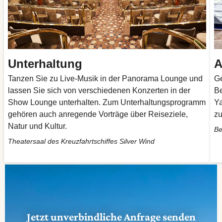
Unterhaltung
A
Tanzen Sie zu Live-Musik in der Panorama Lounge und
Ge
lassen Sie sich von verschiedenen Konzerten in der
Be
Show Lounge unterhalten. Zum Unterhaltungsprogramm
Ya
gehören auch anregende Vorträge über Reiseziele,
zu
Natur und Kultur.
Be
Theatersaal des Kreuzfahrtschiffes Silver Wind
Jetzt unverbindliche Anfrage senden