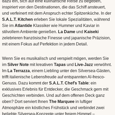
dazu ein, sich auf eine kulinarische Reise zu begeben,
inspiriert von den Destinationen, die das Schiff ansteuert,
und verfeinert mit dem Anspruch echter Spitzenküche. In der
S.A.L.T. Kitchen
erleben Sie lokale Spezialitäten, während
Sie im
Atlantide
Klassiker wie Hummer und Kaviar in
stilvollem Ambiente genießen.
La Dame
und
Kaiseki
zelebrieren französische Finesse und japanische Präzision,
mit einem Fokus auf Perfektion in jedem Detail.
Wenn Sie es musikalisch und verspielt mögen, werden Sie
im
Silver Note
mit kreativen
Tapas
und
Live-Jazz
verwöhnt.
Im
La Terrazza
, einem Liebling unter den Silversea-Gästen,
trifft italienische Lebensfreude auf entspannten Al-fresco-
Genuss. Dazu kommt der
S.A.L.T. Chef’s Table
: ein
exklusives Erlebnis für Entdecker, die Geschmack gern mit
Geschichten verbinden. Und auf dem offenen Deck ganz
oben? Dort serviert Ihnen
The Marquee
in luftiger
Atmosphäre ein köstliches Frühstück und verbindet zwei
beliebte Silversea-Konzepte unter freiem Himmel –