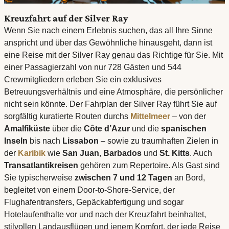
Kreuzfahrt auf der Silver Ray
Wenn Sie nach einem Erlebnis suchen, das all Ihre Sinne
anspricht und über das Gewöhnliche hinausgeht, dann ist
eine Reise mit der Silver Ray genau das Richtige für Sie. Mit
einer Passagierzahl von nur 728 Gästen und 544
Crewmitgliedern erleben Sie ein exklusives
Betreuungsverhältnis und eine Atmosphäre, die persönlicher
nicht sein könnte. Der Fahrplan der Silver Ray führt Sie auf
sorgfältig kuratierte Routen durchs
Mittelmeer
– von der
Amalfiküste
über die
Côte d’Azur
und die
spanischen
Inseln
bis nach
Lissabon
– sowie zu traumhaften Zielen in
der
Karibik
wie
San Juan
,
Barbados
und
St. Kitts
. Auch
Transatlantikreisen
gehören zum Repertoire. Als Gast sind
Sie typischerweise
zwischen 7 und 12 Tagen
an Bord,
begleitet von einem Door-to-Shore-Service, der
Flughafentransfers, Gepäckabfertigung und sogar
Hotelaufenthalte vor und nach der Kreuzfahrt beinhaltet,
stilvollen Landausflügen und jenem Komfort, der jede Reise