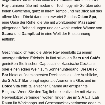
Ray trainieren Sie mit modernen Technogym®-Geräten oder
freien Gewichten, ganz in Ihrem Tempo und mit Blick auf das
offene Meer. Direkt daneben erwartet Sie das
Otium Spa
,
eine Oase der Ruhe, die Sie mit wohltuenden
Massagen
,
pflegenden Behandlungen und der wohltuenden Wärme von
Sauna
und
Dampfbad
in eine Welt der Entspannung
entführt.
Geschmacklich wird die Silver Ray ebenfalls zu einem
unvergesslichen Erlebnis. In fünf stilvollen
Bars und Cafés
genießen Sie frischen Cappuccino, klassische Cocktails
oder einen edlen Wein zum Sonnenuntergang. Die
Dusk
Bar
bietet auf dem obersten Deck spektakuläre Ausblicke,
die
S.A.L.T. Bar
bringt regionale Aromen ins Glas und im
Dolce Vita
trifft italienischer Charme auf entspannte
Eleganz. Wenn Sie den Tag lieber kreativ oder mit etwas
Nervenkitzel verbringen wollen, finden Sie im
S.A.L.T. Lab
Raum für Workshops und Geschmacksexperimente oder im