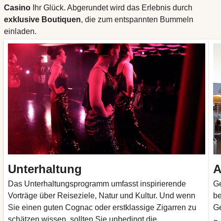
Casino
Ihr Glück. Abgerundet wird das Erlebnis durch
exklusive
Boutiquen
, die zum entspannten Bummeln
einladen.
Unterhaltung
A
Das Unterhaltungsprogramm umfasst inspirierende
Ge
Vorträge über Reiseziele, Natur und Kultur. Und wenn
be
Sie einen guten Cognac oder erstklassige Zigarren zu
Ge
schätzen wissen, sollten Sie unbedingt die