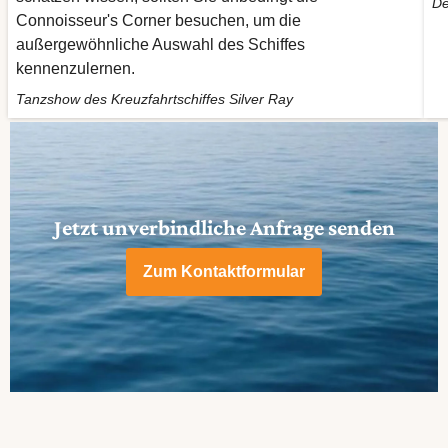
De
Connoisseur's Corner besuchen, um die
außergewöhnliche Auswahl des Schiffes
kennenzulernen.
Tanzshow des Kreuzfahrtschiffes Silver Ray
Jetzt unverbindliche Anfrage senden
Zum Kontaktformular