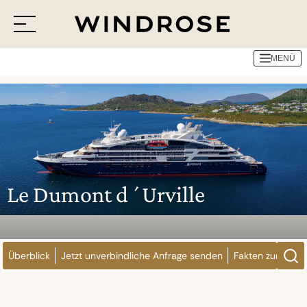
Reedereien
Ponant
Le Dumont d´Urville
MENÜ
Menü
Reiseziele
Reisethemen
Jetzt Anfrage senden
Le Dumont d´Urville
Überblick
Jetzt unverbindliche Anfrage senden
Fakten zum Schi