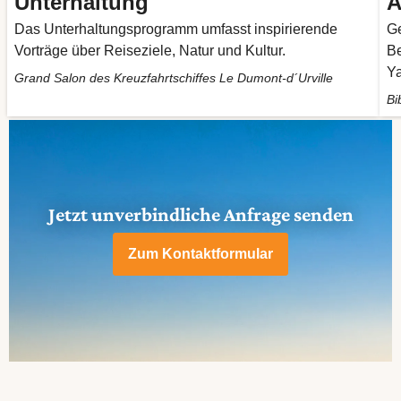
Unterhaltung
A
Das Unterhaltungsprogramm umfasst inspirierende
Ge
Vorträge über Reiseziele, Natur und Kultur.
B
Ya
Grand Salon des Kreuzfahrtschiffes Le Dumont-d´Urville
Bi
Jetzt unverbindliche Anfrage senden
Zum Kontaktformular