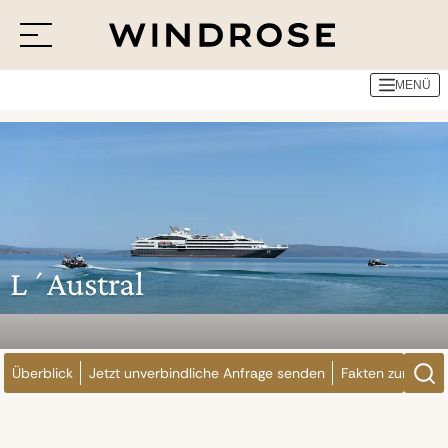
Reedereien
Ponant
L´Austral
MENÜ
Menü
Reiseziele
Reisethemen
Jetzt Anfrage senden
L´Austral
Überblick
Jetzt unverbindliche Anfrage senden
Fakten zum Schi