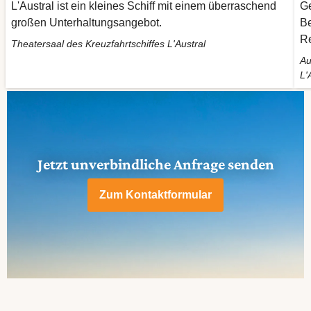
L'Austral ist ein kleines Schiff mit einem überraschend
Ge
großen Unterhaltungsangebot.
Be
Re
Theatersaal des Kreuzfahrtschiffes L'Austral
Au
L'
Jetzt unverbindliche Anfrage senden
Zum Kontaktformular