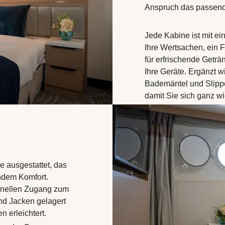
Anspruch das passende
Jede Kabine ist mit ei
Ihre Wertsachen, ein F
für erfrischende Getr
Ihre Geräte. Ergänzt w
Bademäntel und Slippe
damit Sie sich ganz w
e ausgestattet, das
endem Komfort.
chnellen Zugang zum
nd Jacken gelagert
n erleichtert.