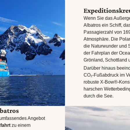
Expeditionskre
Wenn Sie das Außerge
Albatros ein Schiff, d
Passagierzahl von 169 
Atmosphäre. Die Polar
die Naturwunder und 
der Fahrplan der Ocea
Grönland, Schottland u
Darüber hinaus beeind
CO₂-Fußabdruck im Ver
robuste X-Bow®-Konstr
harschen Wetterbeding
durch die See.
batros
n umfassendes Angebot
fahrt
zu einem