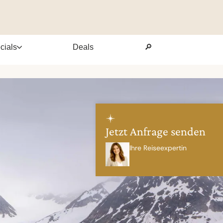
cials
Deals
🔎
Jetzt Anfrage senden
Ihre Reiseexpertin