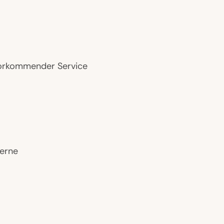
orkommender Service
terne
te-Restaurant, Spa im Freien