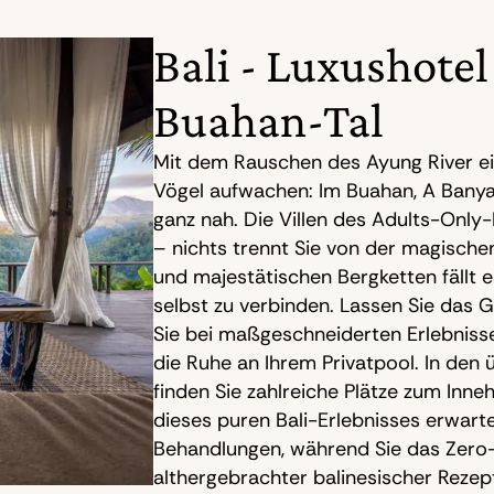
Bali - Luxushotel
Buahan-Tal
Mit dem Rauschen des Ayung River e
Vögel aufwachen: Im Buahan, A Banya
ganz nah. Die Villen des Adults-Onl
– nichts trennt Sie von der magisch
und majestätischen Bergketten fällt es
selbst zu verbinden. Lassen Sie das 
Sie bei maßgeschneiderten Erlebnissen
die Ruhe an Ihrem Privatpool. In den
finden Sie zahlreiche Plätze zum Inn
dieses puren Bali-Erlebnisses erwarte
Behandlungen, während Sie das Zer
althergebrachter balinesischer Rezept