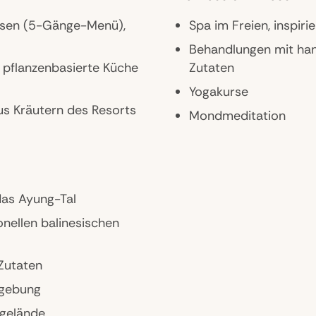
essen (5-Gänge-Menü),
Spa im Freien, inspiri
Behandlungen mit han
s pflanzenbasierte Küche
Zutaten
Yogakurse
us Kräutern des Resorts
Mondmeditation
as Ayung-Tal
onellen balinesischen
 Zutaten
mgebung
tgelände