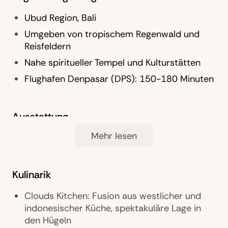
Ubud Region, Bali
Umgeben von tropischem Regenwald und
Reisfeldern
Nahe spiritueller Tempel und Kulturstätten
Flughafen Denpasar (DPS): 150-180 Minuten
Ausstattung
Mehr lesen
Private Villen mit Dschungelblick
Boutique Resort im modernen Bali-Stil
Yoga- und Meditationspavillons
Kulinarik
Infinity-Pool im Grünen
Clouds Kitchen: Fusion aus westlicher und
Spa- und Wellnessbereiche
indonesischer Küche, spektakuläre Lage in
Persönlicher Concierge-Service
den Hügeln