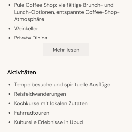
Pule Coffee Shop: vielfältige Brunch- und
Lunch-Optionen, entspannte Coffee-Shop-
Atmosphäre
Weinkeller
Private Dining
Wellness Menüs, Plant-based und Detox-
Mehr lesen
Optionen
Aktivitäten
Wellness & Fitness
Tempelbesuche und spirituelle Ausflüge
Ganzheitliches Spa- und Retreat-Konzept
Reisfeldwanderungen
Yoga, Meditation und Breathwork
Kochkurse mit lokalen Zutaten
Massagen und traditionelle balinesische
Fahrradtouren
Rituale
Kulturelle Erlebnisse in Ubud
Personal Training und Fitnessprogramme