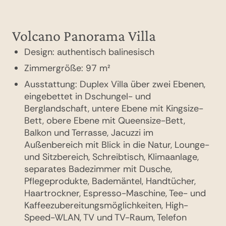
Volcano Panorama Villa
Grand View Pool Villa
Design: authentisch balinesisch
Design: modern balinesisch
Zimmergröße: 97 m²
Zimmergröße: 183 m²
Ausstattung: Duplex Villa über zwei Ebenen,
Ausstattung: Panoramablick über das Tal,
eingebettet in Dschungel- und
eingebettet in terrassierte Gärten, private
Berglandschaft, untere Ebene mit Kingsize-
Infinity-Pool-Villa mit integriertem Jacuzzi,
Bett, obere Ebene mit Queensize-Bett,
großzügige Terrasse und Balkon, King-Bett
Balkon und Terrasse, Jacuzzi im
auf der unteren Ebene und Twin-Betten auf
Außenbereich mit Blick in die Natur, Lounge-
der oberen Ebene, Badezimmer mit
und Sitzbereich, Schreibtisch, Klimaanlage,
Regendusche und Terrazzo-Badewanne,
separates Badezimmer mit Dusche,
Pflegeprodukte, Lounge-Bereich, Klimaanlage,
Pflegeprodukte, Bademäntel, Handtücher,
Espresso-Maschine, Tee- und
Haartrockner, Espresso-Maschine, Tee- und
Kaffeezubereitungsmöglichkeiten, High-
Kaffeezubereitungsmöglichkeiten, High-
Speed-WLAN, Telefon und TV, Zimmerservice,
Speed-WLAN, TV und TV-Raum, Telefon
Laptop-Safe, Bademäntel, Handtücher,