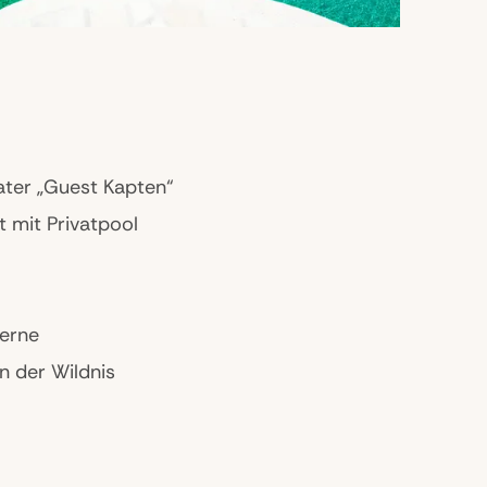
ater „Guest Kapten“
t mit Privatpool
terne
in der Wildnis