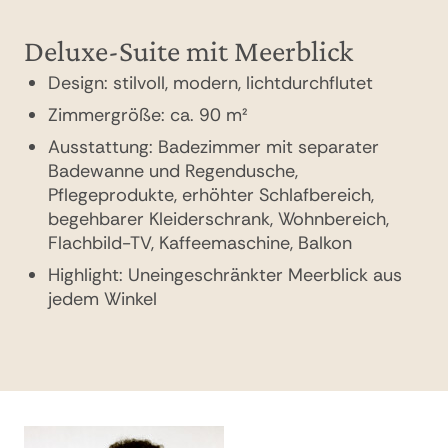
Schnorchelausrüstung inklusive)
Sunset Cruises
Deluxe-Suite mit Meerblick
Poolvilla am Strand
Design: stilvoll, modern, lichtdurchflutet
Design: stilvoll, modern, lichtdurchflutet
Zimmergröße: ca. 90 m²
Zimmergröße: ca. 198 m²
Ausstattung: Badezimmer mit separater
Ausstattung: Badezimmer mit separater
Badewanne und Regendusche,
Badewanne, Outdoor-Regendusche,
Pflegeprodukte, erhöhter Schlafbereich,
Pflegeprodukte, Pantryküche, Ess- und
begehbarer Kleiderschrank, Wohnbereich,
Wohnzimmer, begehbarer Kleiderschrank,
Flachbild-TV, Kaffeemaschine, Balkon
Flachbild-TV, Kaffeemaschine, Minibar
(inklusive), Terrasse, Blick auf den Strand
Highlight: Uneingeschränkter Meerblick aus
jedem Winkel
Highlight: Privater Pool, direkter
Strandzugang, Villa Host, persönliche
Skimboards, Paddleboards und Fahrräder