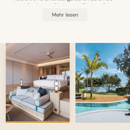
Insel, Dschungel‑Pfaden und Fischerdörfer
Wellness & Fitness
Koch‑ & Kultur‑Erlebnisse wie „Spice
Mehr lesen
Spoons“‑Thai‑Kochkurse oder authentische
Spa mit Wellness- und Beautybehandlungen
Fisch‑ und Ernte‑Erlebnisse.
(spezielle Behandlungen für Kinder)
Großer Kids’ Club mit Spielbereichen, Pools
Überdachter Hydropool, marokkanischer
und Aktivitäten
Hamam, Sauna, Dampfbad und
Erlebnisduschen
Wellness-Villen für Yoga-Sitzungen,
Meditation und Behandlungen
Modern ausgestattetes Fitnesscenter mit
Yoga-Studio
Gruppen- und Privat-Yoga-Kurse
Volleyball, Fußball
Nicht-motorisierter Wassersport (SUP, Kajak)
Schnorcheln und Tauchen (Verleih von