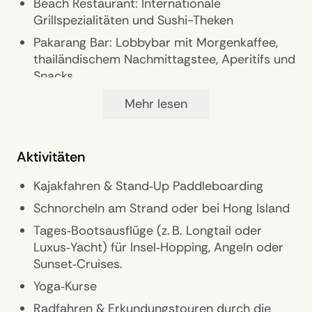
Beach Restaurant: Internationale
Landeskategorie: 5 Sterne
Grillspezialitäten und Sushi-Theken
Bio-Garten, private Bootsanlegestelle,
Pakarang Bar: Lobbybar mit Morgenkaffee,
Familienpool mit Rutschen
thailändischem Nachmittagstee, Aperitifs und
Snacks
Beach Bar: Champagner, Weine, Drinks und
Mehr lesen
Snacks
Pool Bar: Swim-up Bar mit internationaler
und thailändischer Küche sowie Smoothies
Aktivitäten
und Cocktails
Kajakfahren & Stand‑Up Paddleboarding
Family Bar: Poolbar mit Milchshakes,
Schnorcheln am Strand oder bei Hong Island
Eisspezialitäten und frischen Säften
Tages‑Bootsausflüge (z. B. Longtail oder
Private Dining-Erlebnisse, z.B. Sandbank-
Luxus‑Yacht) für Insel‑Hopping, Angeln oder
Picknick oder Candlelight-Dinner
Sunset‑Cruises.
24h Zimmerservice
Yoga‑Kurse
Thailändische Kochkurse
Radfahren & Erkundungstouren durch die