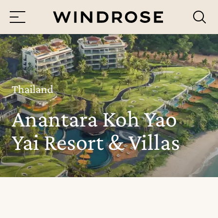
Menü
Reiseziele
Reisethemen
Thailand
Anantara Koh Yao
Jetzt Anfrage senden
Yai Resort & Villas