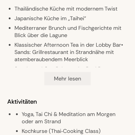
Pools: 1
Thailändische Küche mit modernem Twist
Restaurants: 5
Japanische Küche im „Taihei“
Bars: 3
Mediterraner Brunch und Fischgerichte mit
Blick über die Lagune
Parkmöglichkeiten: Kostenlose Parkplätze am
Hotel
Klassischer Afternoon Tea in der Lobby Bar•
Sands: Grillrestaurant in Strandnähe mit
Zimmer: 220
atemberaubendem Meerblick
Landeskategorie: 5 Sterne
Snacks und Getränke an der Pool Bar
Tennisplätze, 18-Loch-Golfplatz,
Mehr lesen
Fahrradverleih
Wellness & Fitness
Aktivitäten
Stimmungsvolles Banyan Tree Spa
Meditationskurse
Yoga, Tai Chi & Meditation am Morgen
oder am Strand
Yoga, Tai-Chi, Aerobic, Thai-Boxen,
Wassergymnastik
Kochkurse (Thai‑Cooking Class)