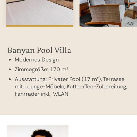
Resorts
Kinder‑Programme & Aktivitäten (Spiele,
Natur‑Entdeckung)
Live‑Musik & Abend‑Events
Banyan Pool Villa
Signature Pool Villa
Modernes Design
Modernes Design
Zimmegröße: 170 m²
Zimmegröße: 270 m²
Ausstattung: Privater Pool (17 m²), Terrasse
Ausstattung: Privater Pool (32 m²), Terrasse
mit Lounge-Möbeln, Kaffee/Tee-Zubereitung,
mit Lounge-Möbeln, Kaffee/Tee-Zubereitung,
Fahrräder inkl., WLAN
Fahrräder inkl., WLAN, Garten, Separater
Wohnbereich, Außenwanne