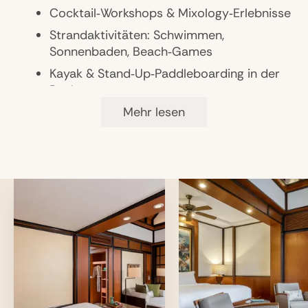
3 Tennisplätze, Fahrradverleih
Cocktail‑Workshops & Mixology‑Erlebnisse
18-Loch-Golfplatz in der Nähe
Strandaktivitäten: Schwimmen,
Sonnenbaden, Beach‑Games
Kayak & Stand‑Up‑Paddleboarding in der
Bucht
Bootsausflüge & Sunset‑Cruise entlang
Mehr lesen
der Küste
Schnorchel‑Touren in der Nähe
Wander‑ und Trekking‑Touren in
umliegender Natur
Fahrrad‑Touren entlang der Küste & Dörfer
Tee‑Zeremonien & lokale Essens‑Tastings
Private Dinner‑Erlebnisse am Strand oder
in Gärten
Kunst‑ & Kultur‑Workshops innerhalb des