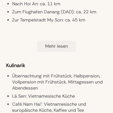
Nach Hoi An: ca. 11 km
Zum Flughafen Danang (DAD): ca. 22 km
Zur Tempelstadt My Son: ca. 45 km
Ausstattung
Mehr lesen
Gästebetreuung: Concierge
Pools: 3 Infinity Pools (2 davon adults only)
Kulinarik
Restaurants: 2
Bars: 2
Übernachtung mit Frühstück, Halbpension,
Parkmöglichkeiten: Parkplätze und Valet
Vollpension mit Frühstück, Mittagessen und
Parking gegen Gebühr
Abendessen
Zimmer: 100
Lá Sen: Vietnamesische Küche
Landeskategorie: 5,5 Sterne
Café Nam Hai': Vietnamesische und
europäische Küche, Kaffee und Tee
Eigene Kräuter- und Gemüsegärten, Spa über