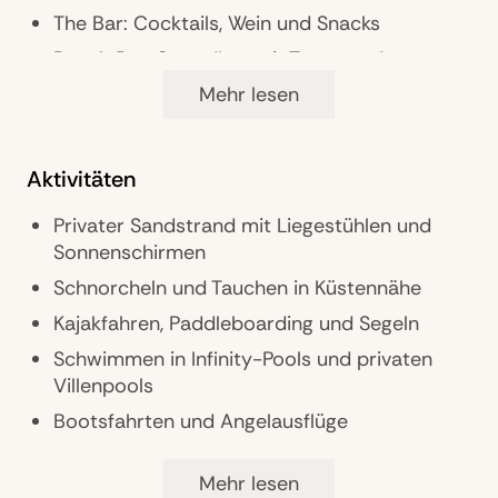
Lotusblüten-Lagune
The Bar: Cocktails, Wein und Snacks
Beach Bar: Strandbar mit Tapas und
vietnamesischen Cocktails
Mehr lesen
24h-In-Villa Dining
Aktivitäten
Wellness & Fitness
Privater Sandstrand mit Liegestühlen und
Spa-Pavillons über der Lagune mit
Sonnenschirmen
Lotusblüten
Schnorcheln und Tauchen in Küstennähe
Yogakurse, Klangschalen-Meditation
Kajakfahren, Paddleboarding und Segeln
Fitnesscenter mit Personal Training, Sauna
Schwimmen in Infinity-Pools und privaten
und Dampfbad
Villenpools
Bootsfahrten und Angelausflüge
Badminton-, Basketball- und Tennisplätze
Mehr lesen
Fahrräder zur Erkundung der Umgebung