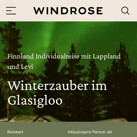
Menü
Reiseziele
Reisethemen
Finnland Individualreise mit Lappland
und Levi
Jetzt Anfrage senden
Winterzauber im
Glasigloo
Reiseart
inklusive
pro Person ab