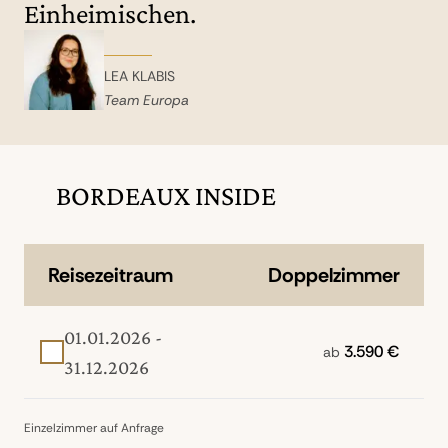
des Weines in einem Glas erinnern: an
Einheimischen.
dem 55 Meter hohen Turm an den Ufern
der Garonne sind 650 schuppenartige
Glasplatten und 2.500 Aluminiumfelder
LEA KLABIS
befestigt, die das Bauwerk in der Sonne
Team Europa
golden glänzen lassen. (F/S)
BORDEAUX INSIDE
Reisezeitraum
Doppelzimmer
01.01.2026 -
3.590 €
ab
31.12.2026
Einzelzimmer auf Anfrage