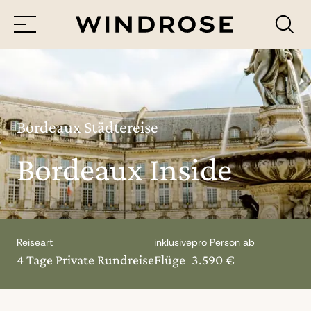
Menü
Reiseziele
Reisethemen
Bordeaux Städtereise
Bordeaux Inside
Jetzt Anfrage senden
Reiseart
inklusive
pro Person ab
4 Tage Private Rundreise
Flüge
3.590 €