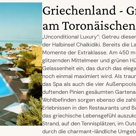
Griechenland - G
am Toronäischen
„Unconditional Luxury“: Getreu diese
der Halbinsel Chalkidiki. Bereits die 
Momente der Extraklasse. Am 450 m
glitzernden Mittelmeer und grünen Hüg
Gelassenheit ein, das durch das eleg
noch einmal maximiert wird. Als tra
das Spa als auch die vier Außenpools
duftenden Pinien gesäumten Gartenan
Wohlbefinden sorgen ebenso die zahlr
Erlebnissen in den Restaurants und Ba
das griechische Lebensgefühl auszuko
Strand, auf den Tennisplätzen, im Out
durch die charmant-ländliche Umgebu