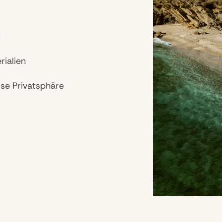
t
rialien
iöse Privatsphäre