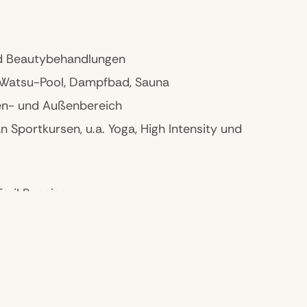
nd Beautybehandlungen
, Watsu-Pool, Dampfbad, Sauna
nen- und Außenbereich
n Sportkursen, u.a. Yoga, High Intensity und
rail Running
rtarten, u.a. Tauchen und Schnorcheln