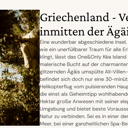
Griechenland - V
inmitten der Ägä
Eine wunderbar abgeschiedene Insel, 
wie ein unerfüllbarer Traum für alle 
klingt, lässt das One&Only Kéa Island 
malerische Bucht auf der charmanten 
glitzernden Ägäis umspülte All-Villen
befindet sich doch nur eine 30-minü
Helikopterflug vom pulsierenden Haupt
die einst als Geheimtipp wohlhabend
Hektar große Anwesen mit seiner eleg
Umgebung und bietet beste Vorausset
Natur zu verbinden. Sei es in einer d
Meer, bei einer ganzheitlichen Spa-B