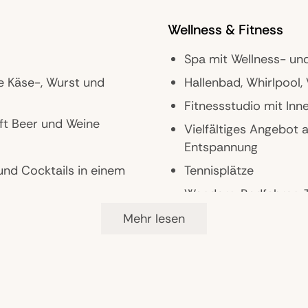
Wellness & Fitness
Spa mit Wellness- u
e Käse-, Wurst und
Hallenbad, Whirlpool
Fitnessstudio mit In
ft Beer und Weine
Vielfältiges Angebot a
Entspannung
und Cocktails in einem
Tennisplätze
Wandern, Radfahren, T
ails zu DJ-Klängen
Private Bootstouren
Mehr lesen
Vielfältige Wasserspo