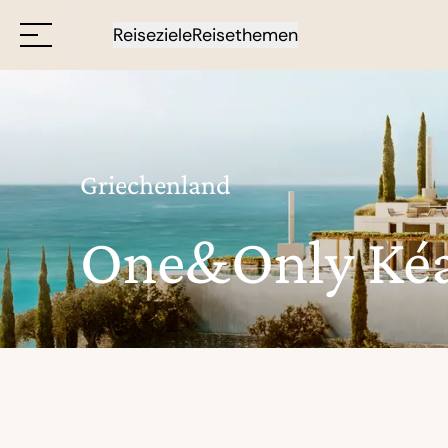
Reiseziele
Reisethemen
Griechenland
One&Only Kéa