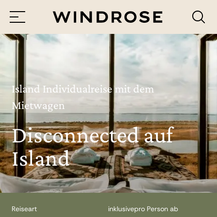
Menü
Reiseziele
Reisethemen
Island Individualreise mit dem
Mietwagen
Jetzt Anfrage senden
Disconnected auf
Island
Reiseart
inklusive
pro Person ab