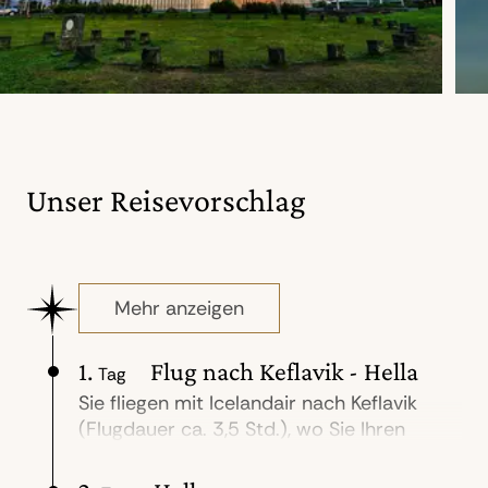
Unser Reisevorschlag
Mehr anzeigen
1.
Flug nach Keflavik - Hella
Tag
Sie fliegen mit Icelandair nach Keflavik
(Flugdauer ca. 3,5 Std.), wo Sie Ihren
Mietwagen in Empfang nehmen und in
Richtung Südisland starten. Die